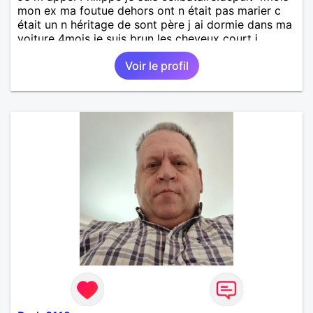
mon ex ma foutue dehors ont n était pas marier c
était un n héritage de sont père j ai dormie dans ma
voiture 4mois je suis brun les cheveux court j
aimerai rencontrer une femme brune gentil caline et
Voir le profil
serieux