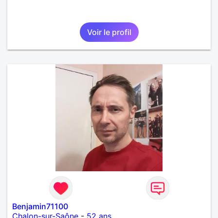
Voir le profil
Benjamin71100
Chalon-sur-Saône
-
52 ans