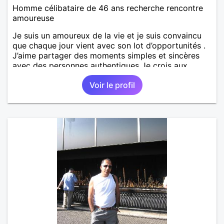
Homme célibataire de 46 ans recherche rencontre
amoureuse
Je suis un amoureux de la vie et je suis convaincu
que chaque jour vient avec son lot d’opportunités .
J’aime partager des moments simples et sincères
avec des personnes authentiques Je crois aux
rencontres qui changent tout. Aux regards qui en
Voir le profil
disent plus que les mots. Aux silences qui apaisent.
Si tu cherches quelqu'un qui sait encore
s'émerveiller alors avec plaisir de pouvoir échanger
avec toi 🙏