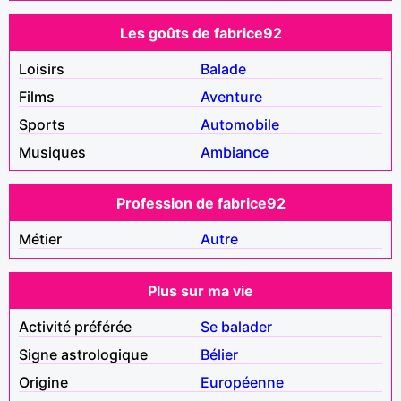
Les goûts de fabrice92
Loisirs
Balade
Films
Aventure
Sports
Automobile
Musiques
Ambiance
Profession de fabrice92
Métier
Autre
Plus sur ma vie
Activité préférée
Se balader
Signe astrologique
Bélier
Origine
Européenne