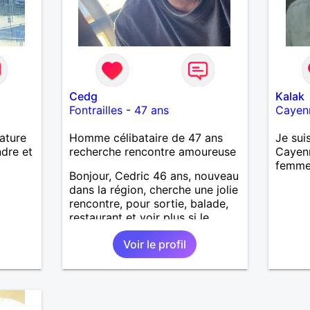
Cedg
Kalak
Fontrailles
-
47 ans
Cayen
nature
Homme célibataire de 47 ans
Je sui
ndre et
recherche rencontre amoureuse
Cayenn
femme
Bonjour, Cedric 46 ans, nouveau
dans la région, cherche une jolie
rencontre, pour sortie, balade,
restaurant et voir plus si le
courant passe. Je suis sociable,
Voir le profil
souriant, patient, j’aime rire et
plaisanter..