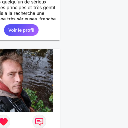
s quelqu'un de sérieux
es principes et très gentil
uis a la recherche une
ne très sérieuses ,franche
nête les critères les plus
Voir le profil
ants, voir accepter une
 divorcer avec son
 il n y a aucun problème.
tenir au personne non
se merci. Recherche dans
mier temps dialogue et
dre à connaître la
ne puis dans un deuxième
relation plus sérieuse a
ne vie a deux. (2017 )Ma
ion professionnelle et
de sécurité privée et
 SIAP1. ET télésurveillance
éo protection dans les
 supermarché. en CDI Mes
ns. Sont la robotique ,vtt
ue ,astronomie . Service
ire belfort 35 régiment d