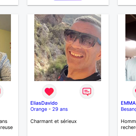
EliasDavido
EMMA
Orange
-
29 ans
Besan
ans
Charmant et sérieux
Homme 
ureuse
recher