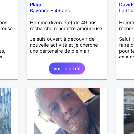
Plage
David
infant
Bayonne
-
49 ans
La Cha
ans.de
fait e
ans
Homme divorcé(e) de 49 ans
Homme
marche
ureuse
recherche rencontre amoureuse
recher
de mon
'ai un
Je suis ouvert à découvir de
Salut, 
vie a 
.
nouvelle activité et je cherche
faire 
pourra
es,
une partenaire de plein air
pour l
le fer
s
cela n
vois u
s avec
découv
d' êtr
Voir le profil
t. Je
alors 
ieuse,
l'une d
partan
. Au
ce.