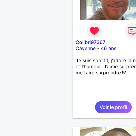
Colibri97367
Cayenne
-
46 ans
Je suis sportif, j’adore la 
et l’humour. J’aime surpre
me faire surprendre.🌺
Voir le profil