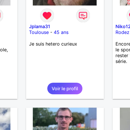
Jplama31
Niko1
Toulouse
-
45 ans
Rodez
Je suis hetero curieux
Encore
ole,
le spo
rester
série.
Voir le profil