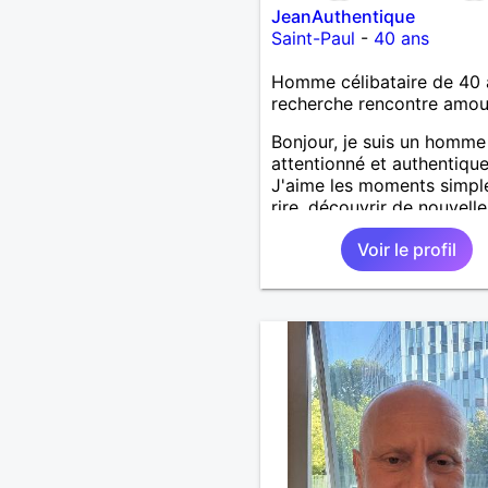
JeanAuthentique
Saint-Paul
-
40 ans
Homme célibataire de 40 
recherche rencontre amo
Bonjour, je suis un homme
attentionné et authentique
J'aime les moments simpl
rire, découvrir de nouvelle
choses et passer du temp
Voir le profil
les personnes qui compten
recherche une relation sér
basée sur le respect, la
confiance et la complicité
plaisir de faire connaissan