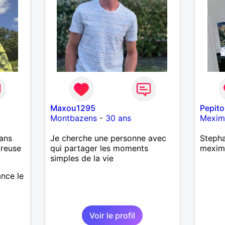
Maxou1295
Pepit
Montbazens
-
30 ans
Mexim
ans
Je cherche une personne avec
Stepha
ureuse
qui partager les moments
mexim
simples de la vie
ance le
Voir le profil