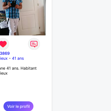
o3869
ieux
-
41 ans
ne 41 ans. Habitant
ieux
Voir le profil