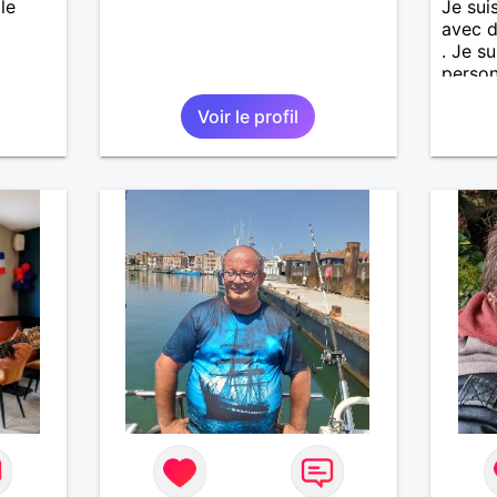
le
Je sui
avec d
. Je s
person
et hon
Voir le profil
import
maman
enfant
S' abs
sérieu
un pre
appren
person
temps 
voir u
situat
agent 
agents
et vid
casino
passio
,Echeq
milita